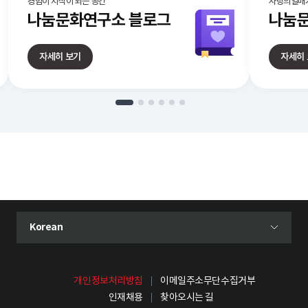
경험이 지식이 되는 공간
사랑의열매가
나눔문화연구소
블로그
나눔문
자세히 보기
자세히
현재 선택된 언어
Korean
언어 선택 메뉴 열기
개인정보처리방침
이메일주소무단수집거부
인재채용
찾아오시는 길