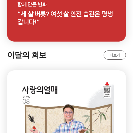
함께 만든 변화
“세 살 버릇? 여섯 살 안전 습관은 평생
갑니다!”
이달의 회보
더보기