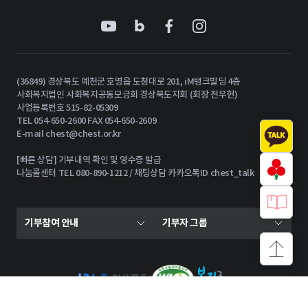
(36849) 경상북도 예천군 호명읍 도청대로 201, iM뱅크빌딩 4층
사회복지법인 사회복지공동모금회 경상북도지회 (회장 전우헌)
사업등록번호 515-82-05309
TEL 054-650-2600 FAX 054-650-2609
E-mail
chest@chest.or.kr
[빠른 상담] 기부내역 확인 및 영수증 발급
나눔콜센터 TEL 080-890-1212 / 채팅상담 카카오톡ID chest_talk
기부참여 안내
기부자 그룹
상단으로