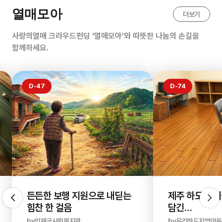
열매모아
더보기
사랑의열매 크라우드펀딩 ‘열매모아’와 따뜻한 나눔의 손길을
함께하세요.
D-47
D-74
든든한 보행 지원으로 내딛는
제주 하도 아
힘찬 한 걸음
담긴
새 보금자리
by인제군사회복지관
by우리하도지역아